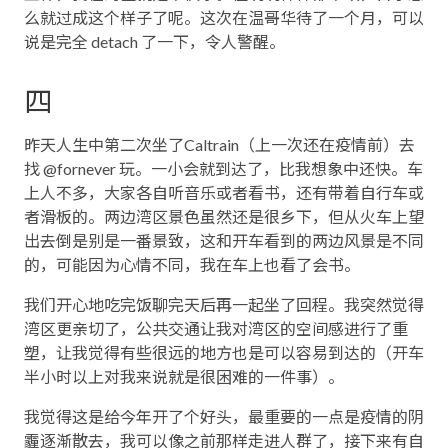
么就过成这个样子了呢。这次在温哥华待了一个月，可以
说是完全 detach 了一下，令人警醒。
四
昨天人生中第二次坐了Caltrain（上一次还在疫情前）去
找 @fornever 玩。一小会就到达了，比我想象中还快。车
上人不多，大家各自听音乐或者看书，还有带着自行车或
者滑板的。两边湾区景色虽然还是很乡下，但从火车上望
出去倒是别是一番景致，这和开车看到的两边风景是不同
的，可能因为心情不同，我在车上也看了会书。
我们开心地吃完饭聊完天后再一起坐了回程。我突然觉得
湾区更亲切了，公共交通让我对湾区的空间感进行了重
塑，让我觉得有些很远的地方也是可以容易到达的（开车
半小时以上对我来说就是很困难的一件事）。
我觉得这是给今年开了个好头，最重要的一点是疫情的阴
霾逐渐散去，我可以像之前那样走进人群了，接下来有自