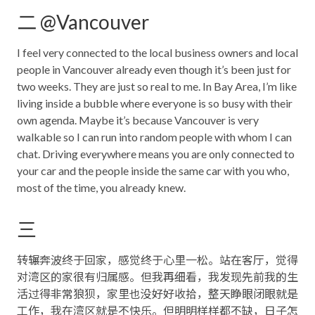
二 @Vancouver
I feel very connected to the local business owners and local
people in Vancouver already even though it’s been just for
two weeks. They are just so real to me. In Bay Area, I’m like
living inside a bubble where everyone is so busy with their
own agenda. Maybe it’s because Vancouver is very
walkable so I can run into random people with whom I can
chat. Driving everywhere means you are only connected to
your car and the people inside the same car with you who,
most of the time, you already knew.
三
转辗奔波终于回家，感觉终于心里一松。站在客厅，觉得
对湾区的家很有归属感。但我再细看，我发现先前我的生
活过得非常狼狈，家里也没好好收拾，整天睁眼闭眼就是
工作，我在湾区就是不快乐。但明明样样都不缺，日子怎