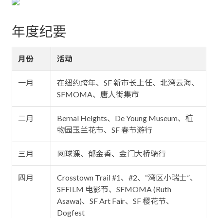
年度纪要
月份
活动
一月
在纽约跨年、SF 新市长上任、北湾云海、
SFMOMA、唐人街集市
二月
Bernal Heights、De Young Museum、植
物园玉兰花节、SF 春节游行
三月
网球课、郁金香、金门大桥骑行
四月
Crosstown Trail #1、#2、“湾区小瑞士”、
SFFILM 电影节、SFMOMA (Ruth
Asawa)、SF Art Fair、SF 樱花节、
Dogfest