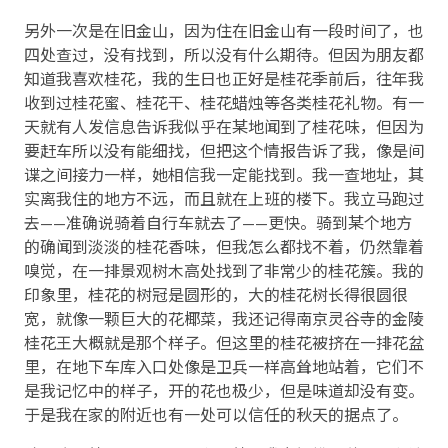
另外一次是在旧金山，因为住在旧金山有一段时间了，也
四处查过，没有找到，所以没有什么期待。但因为朋友都
知道我喜欢桂花，我的生日也正好是桂花季前后，往年我
收到过桂花蜜、桂花干、桂花蜡烛等各类桂花礼物。有一
天就有人发信息告诉我似乎在某地闻到了桂花味，但因为
要赶车所以没有能细找，但把这个情报告诉了我，像是间
谍之间接力一样，她相信我一定能找到。我一查地址，其
实离我住的地方不远，而且就在上班的楼下。我立马跑过
去——准确说骑着自行车就去了——更快。骑到某个地方
的确闻到淡淡的桂花香味，但我怎么都找不着，仍然靠着
嗅觉，在一排景观树木高处找到了非常少的桂花簇。我的
印象里，桂花的树冠是圆形的，大的桂花树长得很圆很
宽，就像一颗巨大的花椰菜，我还记得南京灵谷寺的金陵
桂花王大概就是那个样子。但这里的桂花被挤在一排花盆
里，在地下车库入口处像是卫兵一样高耸地站着，它们不
是我记忆中的样子，开的花也极少，但是味道却没有变。
于是我在家的附近也有一处可以信任的秋天的据点了。