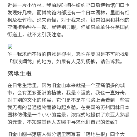
近是一片小竹林。我前段时间在纽约野口勇博物馆门口也
发现好几株，而博物馆内部还有一个日本园林，里面有红
枫及松竹梅。说来奇怪，对于我来说，银杏如果和其他的
亚洲植物种在一起，就特别显眼，但如果单单住在美国的
街道上，就不太引我注意。
唯一我求而不得的植物是柳树，恐怕在美国是不可能找到
「柳浪闻莺」的地方。如果有人见到杨柳，请告诉我。
落地生根
在日常生活里，因为旧金山本来就是一个亚裔偏多的城
市，会有更多亚洲的植被，我是幸运的。我也一直好奇，
对于别的文化的移民，它们是不是在马路上会看到一些被
我无视的普通植物而被勾起乡愁。在美国的苏州园林日本
园林仿佛是一个小小的盆景，浓缩式地提供了东亚人熟悉
的元素，不知道其他人去哪里寻求他们自己的景致？
旧金山图书馆唐人街分馆里面写着「落地生根」四个大