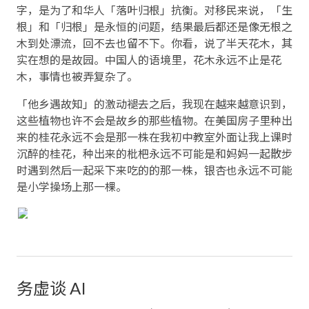
字，是为了和华人「落叶归根」抗衡。对移民来说，「生
根」和「归根」是永恒的问题，结果最后都还是像无根之
木到处漂流，回不去也留不下。你看，说了半天花木，其
实在想的是故园。中国人的语境里，花木永远不止是花
木，事情也被弄复杂了。
「他乡遇故知」的激动褪去之后，我现在越来越意识到，
这些植物也许不会是故乡的那些植物。在美国房子里种出
来的桂花永远不会是那一株在我初中教室外面让我上课时
沉醉的桂花，种出来的枇杷永远不可能是和妈妈一起散步
时遇到然后一起采下来吃的的那一株，银杏也永远不可能
是小学操场上那一棵。
务虚谈 AI