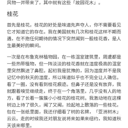
风物一并带来了，其中就有这些「故园花木」。
桂花
首先是桂花，桂花的好处是味道先声夺人，你不需要看见
它才知道它的存在。我在美国就有几次和桂花这样不期而
遇，在不抱任何期待的情况下突然闻到一股桂花香，是人
生最美好的瞬间。
一次是在布鲁克林植物园，在一栋温室建筑里，周遭都是
一些热带植物，但一阵淡淡的桂花香就在湿度极高的温室
里突然飘进了鼻腔。起初我是犹豫的，因为湿度并不是我
记忆中的秋天的湿度，所以味道似乎也不完全让人确信。
看了一圈，没有看到桂花痕迹。但鼻子还是没有放弃，我
就跟着嗅觉继续走，终于在一个角落里，几乎没有人的地
方，看了长着一簇簇小小桂花的桂花树。我激动地在这棵
树边上待了很久，闻了又闻，捡起地上散落的一些桂花，
包在一张纸里面，我还仔细看了树的名牌，「亚洲树木」
云云。走的时候我还对朋友说将来如果来纽约，我知道秋
天该来哪里。