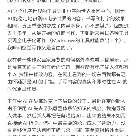
8 MONTHS AGO
4 MINUTES READ (ABOUT 550 WORDS)
AI 这个电子世界的工具让非电子的世界重回中心。因为
AI 能稳定地识别非电子世界的内容，书写和打字的效果
相同，真正重要的变成了内容本身，而不是媒介。回想过
去十多年，从最开始的纸面写作，再到后来尝试各种工具
实现全电子化写作 （Markdown的工具就能数出十个），
我瞬间感觉写作又是自由的了。
我在看一些作家画家展览的时候格外喜欢看手稿展示，那
是最真实的关于创作者的记录。现在所有电子输入框都有
个 AI 按钮来修改内容，在网上看到的一切东西我都有理
由怀疑那是 AI 的手笔。手写内容的真实和即时性在 AI 的
时代更显珍贵。
工作中 AI 在显著改变上下层级的分工。最近在带的新人
由于使用 AI 失去了熟悉整体系统知识的机会。我指导新
人做事，然后新人再把任务喂给 AI ，出来的结果不如我
直接给 AI 指令。流程中最主要的能力成为了判断力，没
有足够信息无法判断正确与否。同时审美变得格外重要，