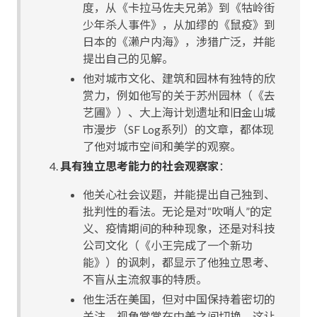
度，从《卡拉马佐夫兄弟》到《牯岭街
少年杀人事件》，从加缪的《鼠疫》到
日本的《濑户内海》，涉猎广泛，并能
提出自己的见解。
他对城市文化、建筑和园林有独特的欣
赏力，例如他写的关于苏州园林（《去
艺圃》）、大上海计划遗址和旧金山城
市漫步（SF Log系列）的文章，都体现
了他对城市空间和美学的观察。
具有独立思考能力的社会观察家
：
他关心社会议题，并能提出自己独到、
批判性的看法。无论是对“吹哨人”的定
义、疫情期间的种种现象，还是对科技
公司文化（《小王完成了一个新功
能》）的讽刺，都显示了他独立思考、
不盲从主流叙事的特质。
他生活在美国，但对中国保持着密切的
关注，视角常常在中美之间切换，这让