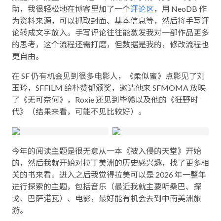
助，我很轻松地在博客里加了一个
评论区
，用 NeoDB 作
为资料来源，可以抓取封面、基本信息等，然后将手写评
论转成文字放入。手写评论往往能激发我对一部作品更多
的思考，这个流程还需打磨，但数据是我的，修改流程也
更自由。
在 SF 仍有机会见到很多电影人，《柔似蜜》点影见了刘
玉玲，SFFILM 给朴赞郁颁奖，邀请他来 SFMOMA 放映
了《无可奈何》，Roxie 还见到毕赣以及他的《狂野时
代》（结果来看，可能不见比较好）。
今年的阅读主题是很无意从一本《被入侵的天堂》开始
的，然后我就开始对拉丁美洲的历史感兴趣，找了更多相
关的书来看。进入之后我觉得拉美可以是 2026 年一整年
进行探索的主题，包括音乐（最近我就主要听桑巴、探
戈、巴萨诺瓦）、电影，最好能有机会去到中南美洲旅
游。