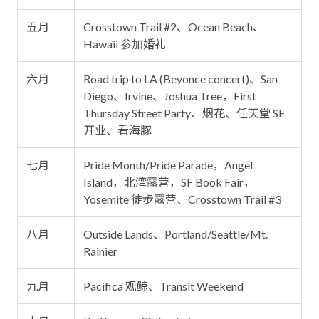
五月
Crosstown Trail #2、Ocean Beach、
Hawaii 参加婚礼
六月
Road trip to LA (Beyonce concert)、San
Diego、Irvine、Joshua Tree，First
Thursday Street Party、烟花、任天堂 SF
开业、看海豚
七月
Pride Month/Pride Parade，Angel
Island，北湾露营，SF Book Fair，
Yosemite 徒步露营、Crosstown Trail #3
八月
Outside Lands、Portland/Seattle/Mt.
Rainier
九月
Pacifica 观鲸、Transit Weekend