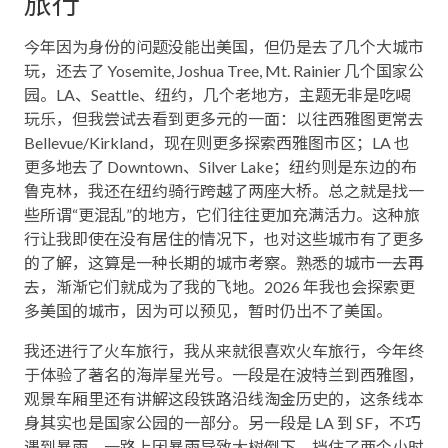
旅行
今年因为身份的问题没能出美国，但仍是去了几个大城市
玩，还去了 Yosemite, Joshua Tree, Mt. Rainier 几个国家公
园。LA、Seattle、纽约，几个老地方，主题无非是吃喝
玩乐，但我尝试去看到更多元的一面：以往西雅图更常去
Bellevue/Kirkland，现在则更多探索西雅图市区；LA 也
更多地去了 Downtown、Silver Lake；纽约则是东边的布
鲁克林，我还在纽约骑行跨越了两座大桥。总之就是找一
些所谓“更混乱”的地方，它们往往更加充满活力。这种旅
行让我即使在没有居住的情况下，也对这些城市有了更多
的了解，这算是一种长期的城市考察。熟悉的城市一去再
去，渐渐它们就成为了我的飞地。2026 年我也会探索更
多美国的城市，因为可以预见，暂时仍出不了美国。
我还进行了火车旅行，我从来就很喜欢火车旅行，今年终
于体验了著名的海岸星光号。一段是在波特兰到西雅图，
观景车厢里还有讲解这段铁路沿线淘金历史的，这条线本
身其实也是国家公园的一部分。另一段是 LA 到 SF，不巧
遇到暴雨，一路上因暴雨导致大树倒下，挡住了两个小时