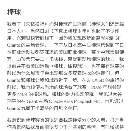
食物）的影响。作为在外部力量作用
棒球
下成长的国家，拉美面临许多旧世界
的审判。
我看了《失忆投捕》而对棒球产生兴趣（棒球入门还是靠
日本人），当然日剧《下克上棒球少年》也起了不少作
用。兴趣很快转到线下，因为我发现散步距离就能到 SF
Giants 的主场看球，一下子从日本高中生棒球跨越到了日
本职业运动员都梦寐求的美国职业棒球。赛季中球票很便
宜，山顶票只要二十多块钱，感受到现场棒球的魅力。我
以前并不看美国运动（棒球、橄榄球），也不懂有球赛的
时候为什么城市里会出现那么多穿着球衣的球迷们，但
Giants 和棒球让我和城市近了一步。在去 LA SD 的旅行的
时候，我也顺便去当地的球场看了球赛。2026 年想参观
更多 MLB 的棒球场。棒球的魅力很难解释，我见过大谷
翔平的在 Giant 主场 Oracle Park 的 Splash Hit，也见证过
Giants 九局下半满垒的再见全垒打。
我意识到棒球赛真的很适合我这种爱分心的人看，打开当
作背景然后我反而能很专心干一些别的事情，有时候我甚