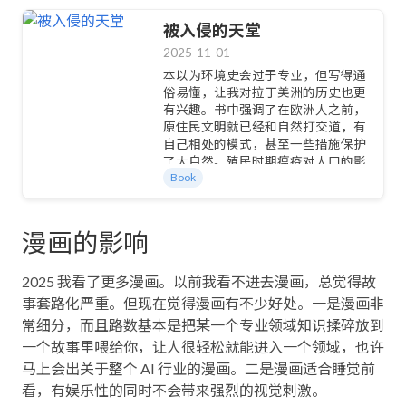
被入侵的天堂
2025-11-01
本以为环境史会过于专业，但写得通
俗易懂，让我对拉丁美洲的历史也更
有兴趣。书中强调了在欧洲人之前，
原住民文明就已经和自然打交道，有
自己相处的模式，甚至一些措施保护
了大自然。殖民时期瘟疫对人口的影
Book
响，反而让树林有了复苏的机会。美
国对自然的态度更像是一种文化历史
的象征，而拉美更想改造它来彰显文
明进步，但也造成了水坝等灾害。当
漫画的影响
地人有和自然相处的经验，但欧洲人
没有；独立后的政府们更倾向于用自
2025 我看了更多漫画。以前我看不进去漫画，总觉得故
然换资源，反倒不如殖民皇室那样珍
惜。还有一个有意思的向度：欧美人
事套路化严重。但现在觉得漫画有不少好处。一是漫画非
更关心亚马逊雨林，是因为他们把那
常细分，而且路数基本是把某一个专业领域知识揉碎放到
里当作后花园和伊甸园。书里还花了
一个故事里喂给你，让人很轻松就能进入一个领域，也许
很大篇幅讲以车为中心的城市规划对
马上会出关于整个 AI 行业的漫画。二是漫画适合睡觉前
环境的破坏，以及美国模式深远的恶
劣影响。此外还触及了人种决定论、
看，有娱乐性的同时不会带来强烈的视觉刺激。
热带环境决定论以及气候对文化（如