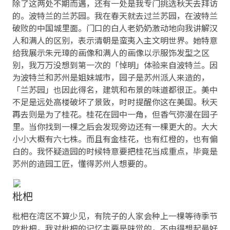
除了这两处不期而遇，还有一处是我专门挑选秋天去拜访
的。波特兰的兰苏园。我在春天就去过兰苏园，在波特兰
破败的中国城里面。门口的白人老奶奶激动地向我讲解汉
人和满人的区别，表示清朝是蛮夷入主文明世界。她特意
给我展示朱元璋的画像和满人的画像以示服饰发型之区
别，我万万没想到第一次的「悼明」体验来自波特兰。因
为波特兰和苏州是姐妹城市，园子是苏州派人来造的，
「兰苏园」也因此得名，建筑和布景的味道都很正。美中
不足是远处高楼破坏了景致，时时提醒你这在美国。秋天
再去则是为了桂花。桂花在园中一角，但香气弥漫在园子
里。当你找到一棵之后会发现旁边还有一棵更大的。大大
小小大概有六七株。而且有金桂花，也有红橙的，也有偏
白的。我怀疑造园的时候特意要把桂花当成重点，毕竟是
苏州的造园工匠，懂得苏州人想要的。
枇杷
枇杷在湾区不算少见，有院子的人家会种上一棵等待季节
吃枇杷。我对枇杷的记忆主要是味觉的，不由得想起最好