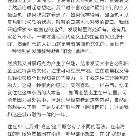
在超市里买了酸面包，也没有什么特别的理由，就是看见
了然后临时起意想吃。我平时不喜欢这种硬到不行的白人
饭面包，结果吃完就着迷了。如果保存得当，酸面包可以
复热到很松软的状态，酸酸的口感也很对我的胃口。我就
开始探索 SF 酸面包的选择，发现城里到处都有，还有几
家名气不小。一查才发现现代意义上的酸面包就起源于
SF，淘金时代的人进山就是带着酸面包充饥的。而且有
一种特别的发酵酸种就叫“旧金山酸种”。
然后我又对黑巧克力产生了兴趣，结果发现大家言必称旧
金山独特黑巧文化，注重可可豆原产地。住在这里我又得
以轻松获取全世界知名的巧克力。对于我这种三分钟热度
的人，这是一种很爽的感觉：突然喜欢上一样东西，结果
就住在这样东西的大本营——如同老鼠出生在米缸里。可
能是因为身处其中，潜意识里经常看到这些内容，自然而
然想要去了解。于是从心理到生理（肠道菌群），这是我
和这座城市融为一体的一年。
住在 SF 让我对“湾区”这个概念有了不同的看法。在南湾
住的时候感觉被困在南湾，哪里都不想去；在 SF 我却更