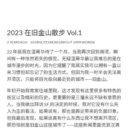
2023 在旧金山散步 Vol.1
3 YEARS AGO
13 MINUTES READ (ABOUT 1909 WORDS)
22 年底我在温哥华待了一个月，当我再次回到南湾，瞬
间有一种怅然若失的感觉。无疑温哥华最让我难忘的是在
城市漫步的时光，因为它提醒了我其实我可以拥有一直以
来习惯但却忘记了的生活方式。但因为我一时半会无法离
开湾区，只能将目光投向最近处的城市——旧金山。
年初开始我常常往城里跑，这才发现有这里很多有特色的
街区以及精彩的历史，更重要的是三藩永远不缺有意思的
人。当我做出拜访 SF 的决定的时候，我对它没有什么先
入为主的看法，如果说有，那也是舆论带来的负面印象。
但我最后发现，如果说真有什么东西让我不想离开湾区，
那恐怕就是旧金山这座城市了——这座新闻里面流浪汉满