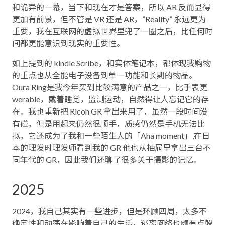
和诡异的一幕，当下和现在才是答案，所以 AR 反而显得
更加有前景，但不管是 VR 还是 AR，”Reality” 永远更为
重要，我在互联网的虚拟世界里兜了一圈之后，比任何时
间都更能意识到现实的重要性。
如上提到的 kindle Scribe，和实体笔记本，都体现我购物
的重点也从全能电子设备到单一功能和长期的物品。
Oura Ring是我今年买到比较满意的产品之一，比手表更
werable，戴着睡觉，监测运动，自然得让人忘记它的存
在。我也重新把 Ricoh GR 拿出来用了，虽然一段时间没
有碰，但是用起来仍然很顺手，质感仍然是手机无法比
拟，它还成为了我和一些陌生人的「Aha moment」,在日
本的理发时理发师看到我的 GR 他也从抽屉里拿出三台不
同年代的 GR，因此我们还聊了很多关于摄影的记忆。
2025
2024，我自己其实有一些进步，但是环顾四周，太多不
确定性和动荡在影响着自己的生活，逃离网络也颇有点躲