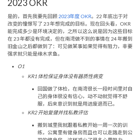
2023 OKR
是的，首先我要先回顾
2023年度 OKR
。22 年底出于对
改变的憧憬写了 23 年想完成的目标。现在回头看，OKR
能完成多少是环境决定的，之所以这么说是因为这些目标
在 23 年都没有完成，但在南湾做不到的事情在 24 年搬到
旧金山之后都做到了：可见做某事如果觉得有阻力，非要
强求就只能是缘木求鱼。
O1
KR1 体检保证身体没有器质性病变
回国做了体检，在南湾很长一段时间里对自
己的身体很没有信心，动不动就觉得不舒
服，后来意识到就是用进废退而已。
KR2 开始复健并找私教评估
搬到城里我就跟着私教开始一周一次的训
练，公寓里有健身房而且也可以走路走到公
司的健身房，这样减少了很多心里阻力。