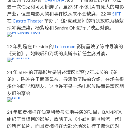
去一次伯克利可太折腾了。虽然 SF 不像 LA 有庞大的电影
产业，但是电影人物和事件缺从来不会缺席，22 年
SIFF
在
Castro Theater
举办了《卧虎藏龙》的特别放映为杨紫
琼冲奥造势，杨紫琼和 Sandra Oh 进行了映后对谈。
23 年则是在 Presido 的
Letterman
影院重映了陈冲导演的
《天裕》，她映后和到场的奥斯卡新任主席对谈，
24 年 SIFF 的开幕影片是讲述湾区华裔少年成长的《弟
弟》，陈冲在里面演母亲，导演做了映前介绍，在场有很
多他的同学和朋友，这也许不是一场电影放映而是湾区朋
友们的聚会。
24 年底贾樟柯在伯克利参与驻地导演的项目，BAMPFA
组织了贾樟柯的影展，放映了从《小武》到《风流一代》
的所有长片，而且贾樟柯在大部分场次进行了慷慨的对