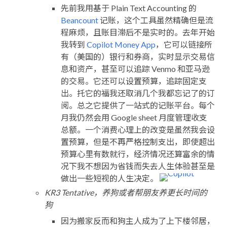
先前我用基于 Plain Text Accounting 的
Beancount
记账，这个工具虽然精确但是流
程麻烦，且账目滞后不是实时的。去年开始
我转到
Copilot Money App
，它可以链接所
有（美国的）银行和券商，实时显示交易信
息和资产，甚至可以追踪 Venmo 和亚马逊
的交易。它还可以设置预算，追踪固定支
出。托它的福我还取消几个我都忘记了的订
阅。总之它提供了一站式的记账平台。每个
月我仍然会用 Google sheet 月度管理收支
总额。一个消费心理上的改变是虽然我会设
置预算，但是不再严格控制支出，即使超出
预算心里有数就行，经济情况还算富余的情
况下我不想因为省钱而失去人生体验甚至是
做出一些短视的人生决定。
KR3 Tentative，养狗或者帮朋友养更长时间的
狗
因为搬家反而和狗主人成为了上下楼邻居，