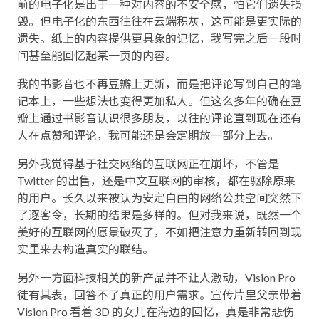
前的电子化是出于一种对内容的不安全感，怕它们遗失损
毁。但电子化的东西往往在云端积灰，这可能是更实际的
遗失。纸上的内容提供更具象的记忆，我写完之后一段时
间甚至能回忆起某一页的内容。
我的书影音也不再豆瓣上更新，而是把评论写到自己的笔
记本上，一些想法也变得更加私人。但这么多年的确在豆
瓣上通过书影音认识很多朋友，以往的评论直到现在还有
人在点赞和评论，我可能还是会定期放一部分上去。
另外我觉得基于社交网络的互联网正在崩坏，不管是
Twitter 的出售，还是中文互联网的审核，都在驱除原来
的用户。长久以来被认为安定自由的网络公共空间突然下
了逐客令，长期的结果是多样的。但对我来说，既然一个
美好的互联网的愿景破灭了，不如把注意力重新转回到现
实里来去构造真实的联结。
另外一方面科技相关的新产品并不让人激动，Vision Pro
徒有其表，回答不了真正的用户需求。宣传片里父亲带着
Vision Pro 看着 3D 的女儿在海边的回忆，真是非常悲伤