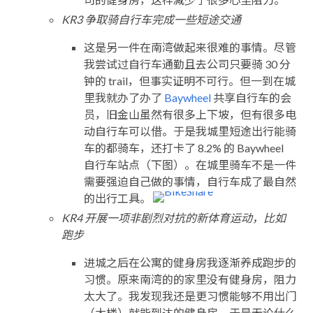
KR3 争取骑自行车完成一些短途交通
这是另一件在南湾做起来很难的事情。尽管
我尝试过自行车通勤且去公司只要骑 30 分
钟的 trail，但事实证明不可行。但一到在城
里我就办了办了
Baywheel
共享自行车的会
员，旧金山虽然有很多上下坡，但有很多电
动自行车可以借。于是我城里短途出行能骑
车的都骑车，还打卡了 8.2% 的 Baywheel
自行车站点（下图）。在城里骑车不是一件
需要强迫自己做的事情，自行车成了最自然
的出行工具。
KR4 开展一项非剧烈对抗的新体育运动，比如
跑步
进城之后在公寓的健身房我逐渐养成跑步的
习惯。原来南湾的的家里没有健身房，阻力
太大了。我发现我还是更习惯能够不用出门
（大楼）就能到达的健身房，于是无论什么